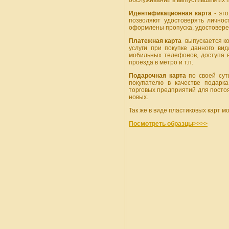
обслуживании в выпустившим их 
Идентификационная карта
- это
позволяют удостоверять личнос
оформлены пропуска, удостовере
Платежная карта
выпускается ко
услуги при покупке данного ви
мобильных телефонов, доступа в
проезда в метро и т.п.
Подарочная карта
по своей сут
покупателю в качестве подарк
торговых предприятий для постоя
новых.
Так же в виде пластиковых карт 
Посмотреть образцы>>>>