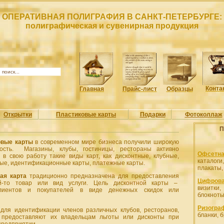
ОПЕРАТИВНАЯ ПОЛИГРАФИЯ В САНКТ-ПЕТЕРБУРГЕ:
полиграфическая и сувенирная продукция
Конта
Главная
Прайс-лист
Образцы
Открытки
Пластиковые карты
Подарки
Фотоколлаж
П
овые карты
в современном мире бизнеса получили широкую
ность. Магазины, клубы, гостиницы, рестораны активно
Офсетна
 в свою работу такие виды карт, как дисконтные, клубные,
каталоги
ые, идентификационные карты, платежные карты.
плакаты
ая карта
традиционно предназначена для предоставления
Цифрова
й-то товар или вид услуги. Цель дисконтной карты –
визитк
лиентов и покупателей в виде денежных скидок или
блокноты
Ризогра
ля идентификации членов различных клубов, ресторанов,
бланки, 
и предоставляют их владельцам льготы или дисконты при