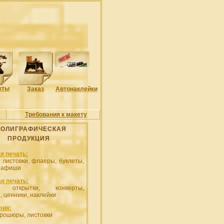
кты
Заказ
Автонаклейки
Требования к макету
ОЛИГРАФИЧЕСКАЯ
ПРОДУКЦИЯ
я печать:
, листовки, флаеры, буклеты,
, афиши
я печать:
и, открытки, конверты,
, ценники, наклейки
фия:
брошюры, листовки