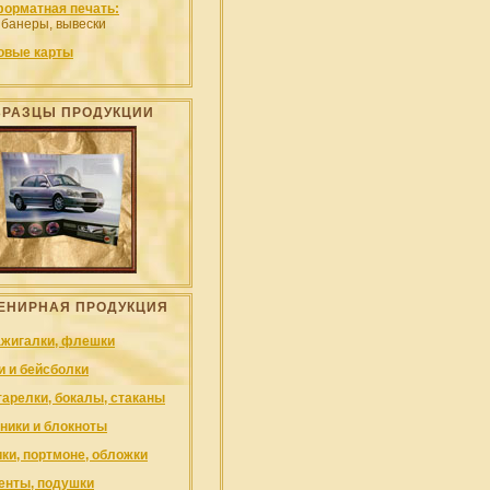
орматная печать:
 банеры, вывески
овые карты
БРАЗЦЫ ПРОДУКЦИИ
ЕНИРНАЯ ПРОДУКЦИЯ
ажигалки, флешки
и и бейсболки
тарелки, бокалы, стаканы
ники и блокноты
ки, портмоне, обложки
енты, подушки