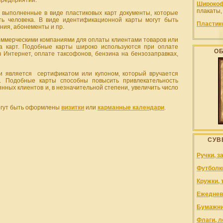
предприятии.
Широкоф
плакаты,
 выполненные в виде пластиковых карт документы, которые
ть человека. В виде идентификационной карты могут быть
Пластик
ния, абонементы и пр.
ммерческими компаниями для оплаты клиентами товаров или
да карт. Подобные карты широко используются при оплате
О
 Интернет, оплате таксофонов, бензина на бензозаправках,
и является сертификатом или купоном, который вручается
а. Подобные карты способны повысить привлекательность
нных клиентов и, в незначительной степени, увеличить число
могут быть оформлены
визитки
или
карманные календари
.
СУВ
Ручки, з
Футболк
Кружки, 
Ежеднев
Бумажни
Флаги, л