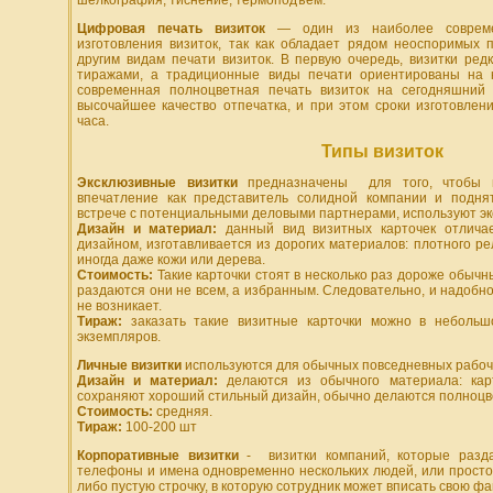
шелкография, тиснение, термоподъем.
Цифровая печать визиток
— один из наиболее совреме
изготовления визиток, так как обладает рядом неоспоримых
другим видам печати визиток. В первую очередь, визитки ре
тиражами, а традиционные виды печати ориентированы на к
современная полноцветная печать визиток на сегодняшний
высочайшее качество отпечатка, и при этом сроки изготовлен
часа.
Типы визиток
Эксклюзивныe визитки
предназначены для того, чтобы 
впечатление как представитель солидной компании и подня
встрече с потенциальными деловыми партнерами, используют эк
Дизайн и материал:
данный вид визитных карточек отлича
дизайном, изготавливается из дорогих материалов: плотного ре
иногда даже кожи или дерева.
Стоимость:
Такие карточки стоят в несколько раз дороже обычн
раздаются они не всем, а избранным. Следовательно, и надобно
не возникает.
Тираж:
заказать такие визитные карточки можно в небольшо
экземпляров.
Личные визитки
используются для обычных повседневных рабочи
Дизайн и материал:
делаются из обычного материала: кар
сохраняют хороший стильный дизайн, обычно делаются полноц
Стоимость:
средняя.
Тираж:
100-200 шт
Корпоративные визитки
- визитки компаний, которые разда
телефоны и имена одновременно нескольких людей, или прост
либо пустую строчку, в которую сотрудник может вписать свою ф